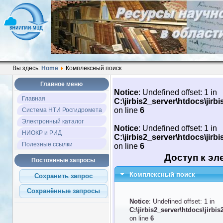
Вы здесь:
Home
Комплексный поиск
Главное меню
Notice
: Undefined offset: 1 in
Главная
C:\jirbis2_server\htdocs\jir
on line
6
Система НТИ Росгидромета
Электронный каталог
Notice
: Undefined offset: 1 in
НИОКР и РИД
C:\jirbis2_server\htdocs\jir
Полезные ссылки
on line
6
Доступ к эл
Постоянные запросы
Комплексный поиск
Notice
: Undefined offset: 1 in
C:\jirbis2_server\htdocs\jirbi
on line
6